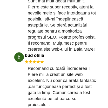
Sunt mai mult decât mulțumit.
Pierre este super receptiv, atent la
nevoile mele și face întotdeauna tot
posibilul să-mi îndeplinească
așteptările. Se oferă actualizări
regulate pentru a monitoriza
progresul SEO. Foarte profesionist.
Îl recomand! Mulțumesc pentru
crearea site web-ului în Baia Mare!
bud otilia
★★★★★
Recomand cu toată încrederea !
Piere mi -a creat un site web
excelent. Nu doar ca arata fantastic
,dar funcționează perfect și a fost
gata la timp .Comunicarea a fost
excelentă pe tot parcursul
proiectului .